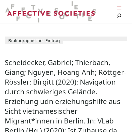
Zum
Inhalt
springen
Bibliographischer Eintrag
Scheidecker, Gabriel; Thierbach,
Giang; Nguyen, Hoang Anh; Röttger-
Rössler; Birgitt (2020): Navigation
durch schwieriges Gelände.
Erziehung udn erziehungshilfe aus
Sicht vietnamesischer
Migrant*innen in Berlin. In: VLab
Berlin (Hg.) (2020): Ist Zuhause da,