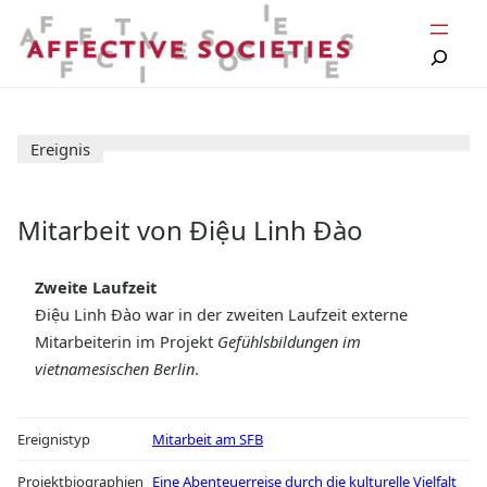
Zum
Inhalt
springen
Ereignis
Mitarbeit von Điệu Linh Đào
Zweite Laufzeit
Điệu Linh Đào war in der zweiten Laufzeit externe
Mitarbeiterin im Projekt
Gefühlsbildungen im
vietnamesischen Berlin
.
Ereignistyp
Mitarbeit am SFB
Projektbiographien
Eine Abenteuerreise durch die kulturelle Vielfalt