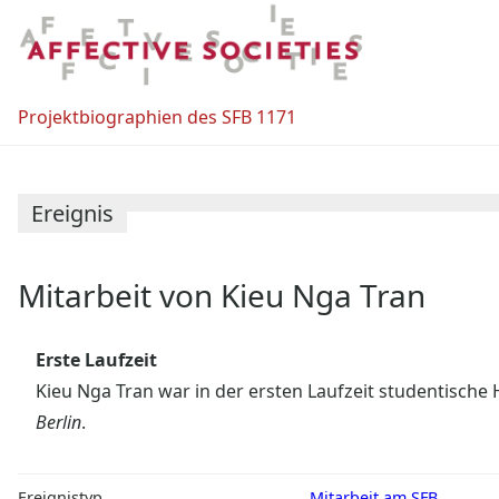
Zum
Inhalt
springen
Projektbiographien des SFB 1171
Ereignis
Mitarbeit von Kieu Nga Tran
Erste Laufzeit
Kieu Nga Tran war in der ersten Laufzeit studentische H
Berlin
.
Ereignistyp
Mitarbeit am SFB