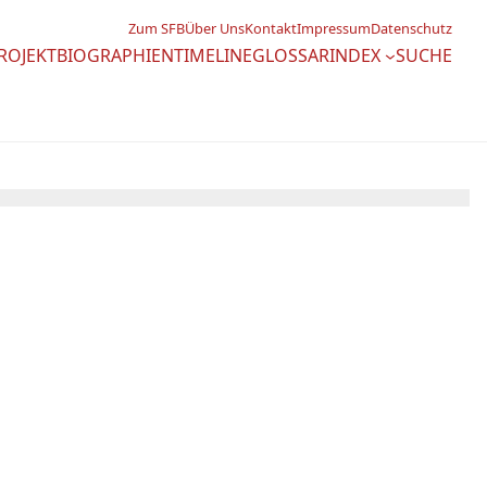
Zum SFB
Über Uns
Kontakt
Impressum
Datenschutz
ROJEKTBIOGRAPHIEN
TIMELINE
GLOSSAR
INDEX
SUCHE