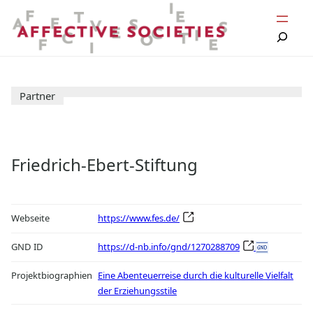
Zum
Inhalt
springen
Partner
Friedrich-Ebert-Stiftung
Webseite
https://www.fes.de/
GND ID
https://d-nb.info/gnd/1270288709
Projektbiographien
Eine Abenteuerreise durch die kulturelle Vielfalt
der Erziehungsstile