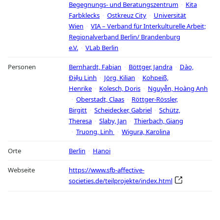
Begegnungs- und Beratungszentrum
Kita
Farbklecks
Ostkreuz City
Universität
Wien
VIA – Verband für Interkulturelle Arbeit;
Regionalverband Berlin/ Brandenburg
e.V.
VLab Berlin
Personen
Bernhardt, Fabian
Böttger, Jandra
Dào,
Điệu Linh
Jörg, Kilian
Kohpeiß,
Henrike
Kolesch, Doris
Nguyễn, Hoàng Anh
Oberstadt, Claas
Röttger-Rössler,
Birgitt
Scheidecker, Gabriel
Schütz,
Theresa
Slaby, Jan
Thierbach, Giang
Truong, Linh
Wigura, Karolina
Orte
Berlin
Hanoi
Webseite
https://www.sfb-affective-
societies.de/teilprojekte/index.html