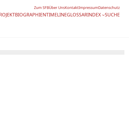
Zum SFB
Über Uns
Kontakt
Impressum
Datenschutz
ROJEKTBIOGRAPHIEN
TIMELINE
GLOSSAR
INDEX
SUCHE