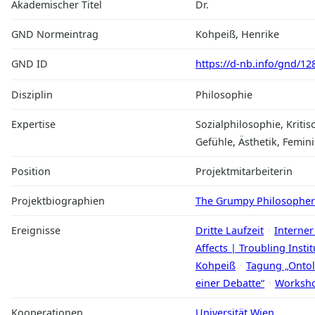
Akademischer Titel
Dr.
GND Normeintrag
Kohpeiß, Henrike
GND ID
https://d-nb.info/gnd/1
Disziplin
Philosophie
Expertise
Sozialphilosophie, Kritis
Gefühle, Ästhetik, Femin
Position
Projektmitarbeiterin
Projektbiographien
The Grumpy Philosophers
Ereignisse
Dritte Laufzeit
Interner
Affects | Troubling Instit
Kohpeiß
Tagung „Ontol
einer Debatte“
Workshop
Kooperationen
Universität Wien