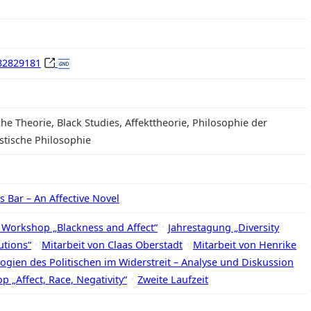
282829181
che Theorie, Black Studies, Affekttheorie, Philosophie der
istische Philosophie
 Bar – An Affective Novel
 Workshop „Blackness and Affect“
Jahrestagung „Diversity
utions“
Mitarbeit von Claas Oberstadt
Mitarbeit von Henrike
ogien des Politischen im Widerstreit – Analyse und Diskussion
 „Affect, Race, Negativity“
Zweite Laufzeit